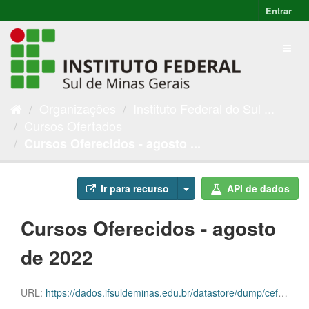
Entrar
Organizações
Instituto Federal do Sul ...
Cursos Ofertados
Cursos Oferecidos - agosto ...
Ir para recurso
API de dados
Cursos Oferecidos - agosto
de 2022
URL:
https://dados.ifsuldeminas.edu.br/datastore/dump/cefda6a4-4729-4003-b23c-0db29d8eefe2