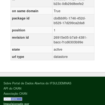
b23c-0db29d8eefe2
on same domain
True
package id
cbdbb9fc-1746-452d-
b529-17d299ca2da8
position
1
revision id
26915e05-b7a9-4381-
bacc-f1cd6303b99e
state
active
url type
datastore
Sobre Portal de Dados Abertos do IFSULDEMINAS
API do CKAN
Associação CKAN
Impulsionado por