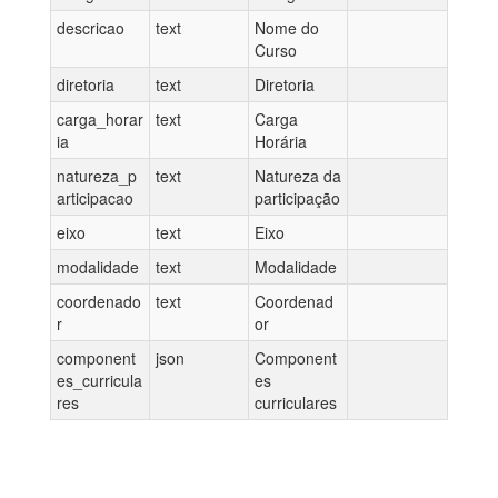
descricao
text
Nome do
Curso
diretoria
text
Diretoria
carga_horar
text
Carga
ia
Horária
natureza_p
text
Natureza da
articipacao
participação
eixo
text
Eixo
modalidade
text
Modalidade
coordenado
text
Coordenad
r
or
component
json
Component
es_curricula
es
res
curriculares