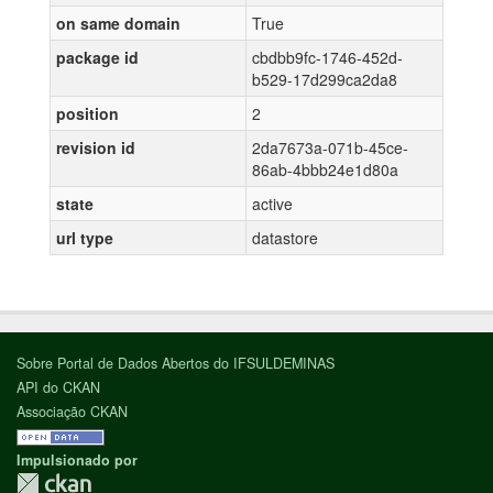
on same domain
True
package id
cbdbb9fc-1746-452d-
b529-17d299ca2da8
position
2
revision id
2da7673a-071b-45ce-
86ab-4bbb24e1d80a
state
active
url type
datastore
Sobre Portal de Dados Abertos do IFSULDEMINAS
API do CKAN
Associação CKAN
Impulsionado por