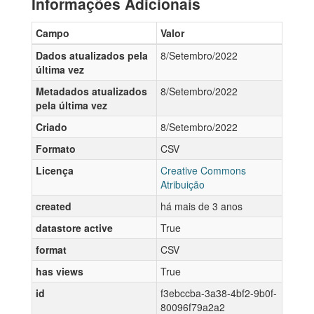
Informações Adicionais
Campo
Valor
Dados atualizados pela
8/Setembro/2022
última vez
Metadados atualizados
8/Setembro/2022
pela última vez
Criado
8/Setembro/2022
Formato
CSV
Licença
Creative Commons
Atribuição
created
há mais de 3 anos
datastore active
True
format
CSV
has views
True
id
f3ebccba-3a38-4bf2-9b0f-
80096f79a2a2