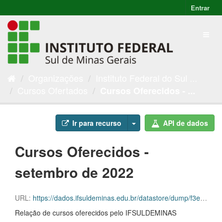
Entrar
Organizações
Instituto Federal do Sul ...
Cursos Ofertados
Cursos Oferecidos - ...
Ir para recurso
API de dados
Cursos Oferecidos -
setembro de 2022
URL:
https://dados.ifsuldeminas.edu.br/datastore/dump/f3ebccba-3a38-4bf2-9b0f-80096f79a2a2
Relação de cursos oferecidos pelo IFSULDEMINAS