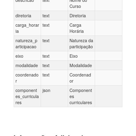
descricao
text
Nome do
Curso
diretoria
text
Diretoria
carga_horar
text
Carga
ia
Horária
natureza_p
text
Natureza da
articipacao
participação
eixo
text
Eixo
modalidade
text
Modalidade
coordenado
text
Coordenad
r
or
component
json
Component
es_curricula
es
res
curriculares