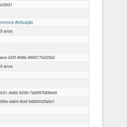
ro/2021
ommons Atribuição
 5 anos
aaed-433f-898b-999577b025b2
 5 anos
6c31-4dd2-b20b-7dd587b69ee9
636e-4ab4-8cef-b688302fa0c1