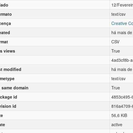
iado
12/Feverei
rmato
text/csv
cença
Creative C
eated
há mais de
rmat
CSV
s views
True
4ad3cf8b-
st modified
há mais de
metype
text/csv
 same domain
True
ckage id
4853c495-
vision id
816a4709-
ze
56,6 KiB
ate
active