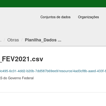
Conjuntos de dados
Organizações
.
Obras
Planilha_Dados ...
s_FEV2021.csv
c495-6c31-4dd2-b20b-7dd587b69ee9/resource/4ad3cf8b-aaed-433f-898b-999577
AS do Governo Federal