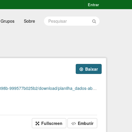
Entrar
Grupos
Sobre
Baixar
b025b2/download/planilha_dados-abertos_fev2021.csv
Fullscreen
Embutir