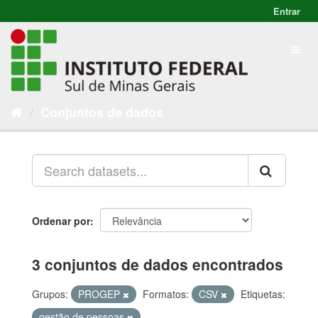
Entrar
Conjuntos de dados
Ordenar por
3 conjuntos de dados encontrados
Grupos:
PROGEP
Formatos:
CSV
Etiquetas:
gestão de pessoas