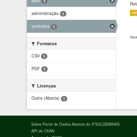
adm
1
Rel
administração
CS
1
contratos
1
Voc
Formatos
CSV
1
PDF
1
Licenças
Outra (Aberta)
1
Sobre Portal de Dados Abertos do IFSULDEMINAS
API do CKAN