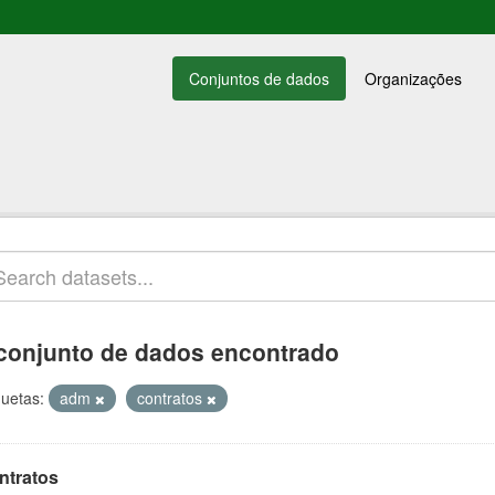
Conjuntos de dados
Organizações
conjunto de dados encontrado
quetas:
adm
contratos
ntratos