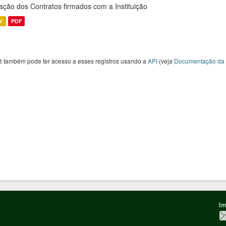
ação dos Contratos firmados com a Instituição
V
PDF
ê também pode ter acesso a esses registros usando a
API
(veja
Documentação da 
Im