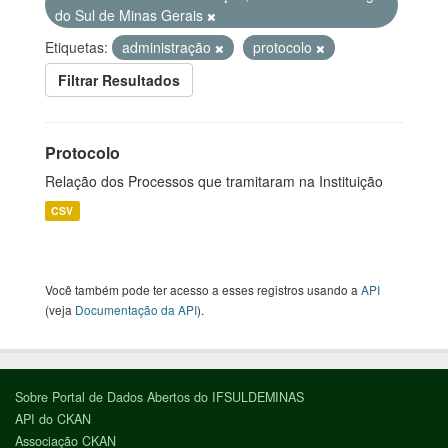
do Sul de Minas Gerais
Etiquetas:
administração
protocolo
Filtrar Resultados
Protocolo
Relação dos Processos que tramitaram na Instituição
CSV
Você também pode ter acesso a esses registros usando a
API
(veja
Documentação da API
).
Sobre Portal de Dados Abertos do IFSULDEMINAS
API do CKAN
Associação CKAN