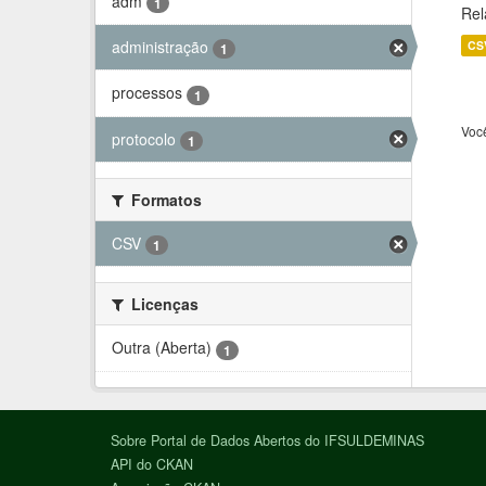
adm
1
Rel
administração
CS
1
processos
1
Voc
protocolo
1
Formatos
CSV
1
Licenças
Outra (Aberta)
1
Sobre Portal de Dados Abertos do IFSULDEMINAS
API do CKAN