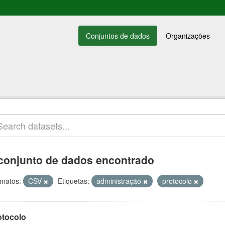
Conjuntos de dados
Organizações
conjunto de dados encontrado
matos:
CSV
Etiquetas:
administração
protocolo
otocolo