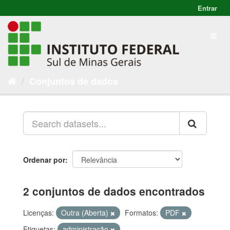
Entrar
Conjuntos de dados
Ordenar por
2 conjuntos de dados encontrados
Licenças:
Outra (Aberta)
Formatos:
PDF
Etiquetas:
administração