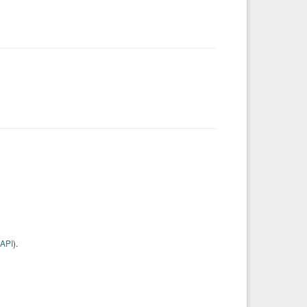
API
).