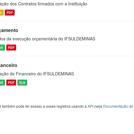
ação dos Contratos firmados com a Instituição
V
PDF
çamento
os da execução orçamentária do IFSULDEMINAS
SX
PDF
nanceiro
ação de Financeiro do IFSULDEMINAS
SX
PDF
XLS
ê também pode ter acesso a esses registros usando a
API
(veja
Documentação da 