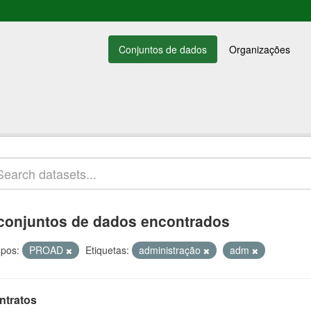
Conjuntos de dados
Organizações
conjuntos de dados encontrados
pos:
PROAD
Etiquetas:
administração
adm
ntratos