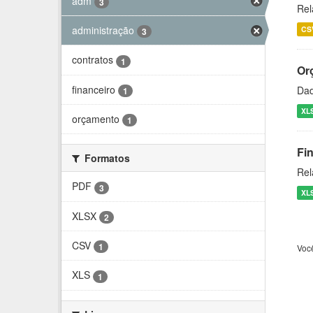
adm
3
Rel
administração
CS
3
contratos
1
Or
financeiro
Dad
1
XL
orçamento
1
Fi
Formatos
Rel
PDF
3
XL
XLSX
2
CSV
1
Voc
XLS
1