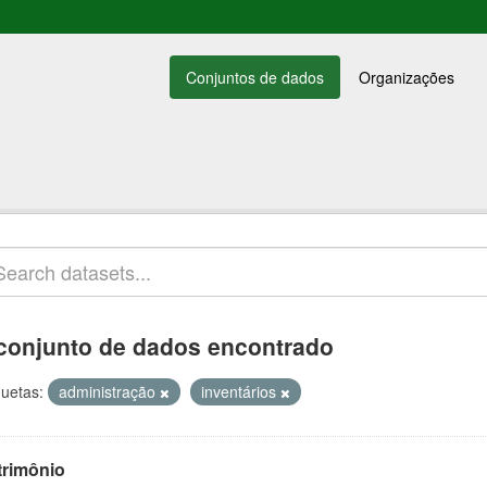
Conjuntos de dados
Organizações
conjunto de dados encontrado
quetas:
administração
inventários
trimônio