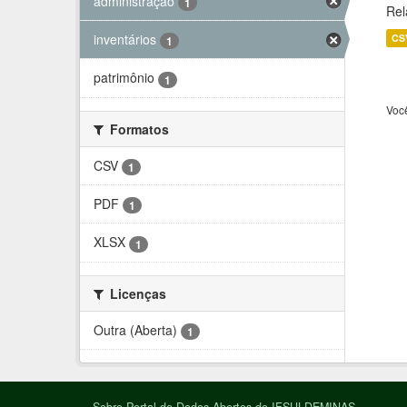
administração
1
Rel
inventários
CS
1
patrimônio
1
Voc
Formatos
CSV
1
PDF
1
XLSX
1
Licenças
Outra (Aberta)
1
Sobre Portal de Dados Abertos do IFSULDEMINAS