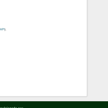
API
).
pulsionado por