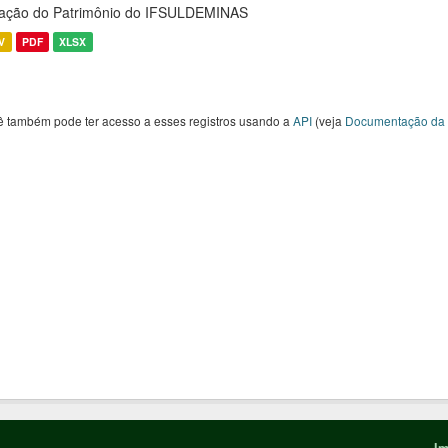
ação do Patrimônio do IFSULDEMINAS
V
PDF
XLSX
ê também pode ter acesso a esses registros usando a
API
(veja
Documentação da 
Im