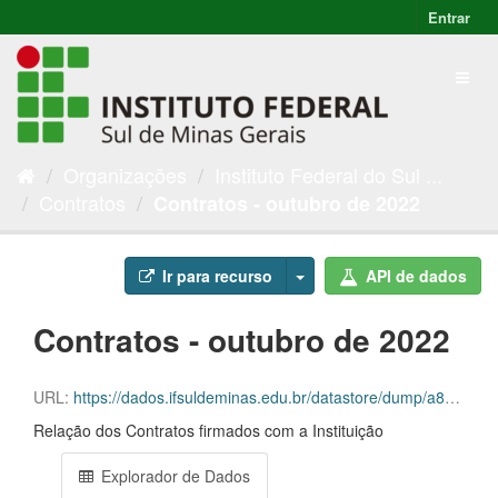
Entrar
Organizações
Instituto Federal do Sul ...
Contratos
Contratos - outubro de 2022
Ir para recurso
API de dados
Contratos - outubro de 2022
URL:
https://dados.ifsuldeminas.edu.br/datastore/dump/a82173d2-12ac-42f6-8a55-c22e075a3bbd
Relação dos Contratos firmados com a Instituição
Explorador de Dados