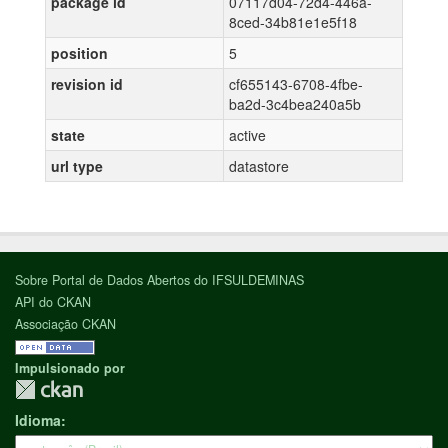
package id
07117d04-72d4-446a-
8ced-34b81e1e5f18
position
5
revision id
cf655143-6708-4fbe-
ba2d-3c4bea240a5b
state
active
url type
datastore
Sobre Portal de Dados Abertos do IFSULDEMINAS
API do CKAN
Associação CKAN
Impulsionado por
Idioma