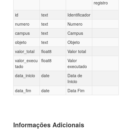
registro
id
text
Identificador
numero
text
Numero
campus
text
Campus
objeto
text
Objeto
valor_total
float8
Valor total
valor_execu
float8
Valor
tado
executado
data_inicio
date
Data de
Inicio
data_fim
date
Data Fim
Informações Adicionais