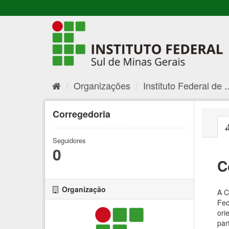
Organizações
Instituto Federal de ..
Corregedoria
Seguidores
0
C
Organização
A C
Fed
ori
par