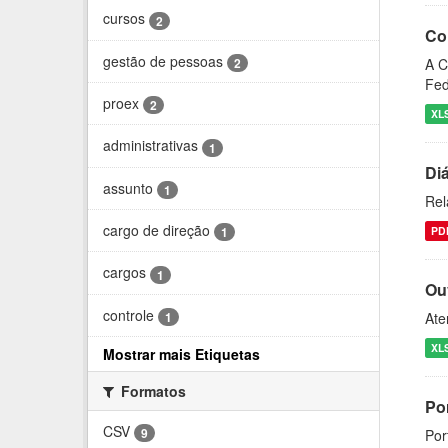
cursos
2
Co
gestão de pessoas
2
A C
Fed
proex
2
XL
administrativas
1
Di
assunto
1
Rel
cargo de direção
PD
1
cargos
1
Ou
controle
1
Ate
XL
Mostrar mais Etiquetas
Formatos
Por
CSV
9
Por