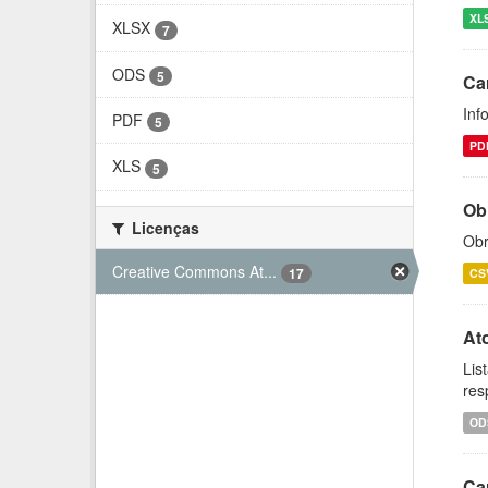
XL
XLSX
7
ODS
5
Ca
Inf
PDF
5
PD
XLS
5
Ob
Licenças
Obr
Creative Commons At...
17
CS
At
Lis
res
OD
Ca