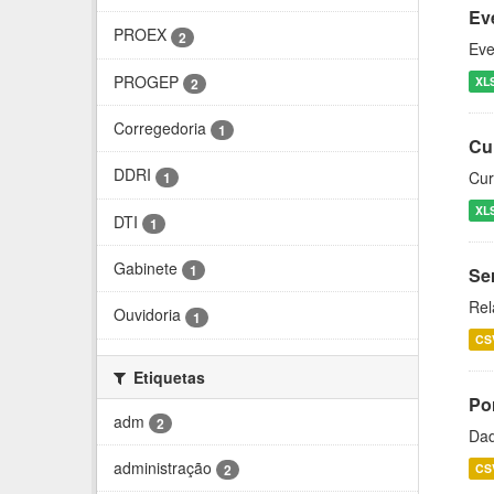
Ev
PROEX
2
Eve
PROGEP
XL
2
Corregedoria
1
Cu
DDRI
Cur
1
XL
DTI
1
Gabinete
1
Se
Rel
Ouvidoria
1
CS
Etiquetas
Po
adm
2
Dad
administração
CS
2