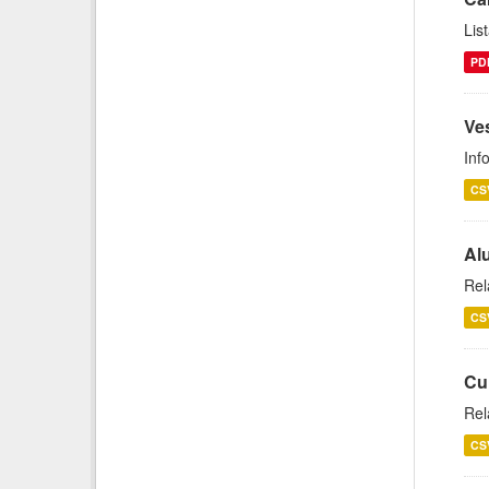
Lis
PD
Ves
Inf
CS
Al
Rel
CS
Cu
Rel
CS