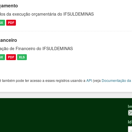
çamento
os da execução orçamentária do IFSULDEMINAS
SX
PDF
nanceiro
ação de Financeiro do IFSULDEMINAS
SX
PDF
XLS
ê também pode ter acesso a esses registros usando a
API
(veja
Documentação da 
Im
I