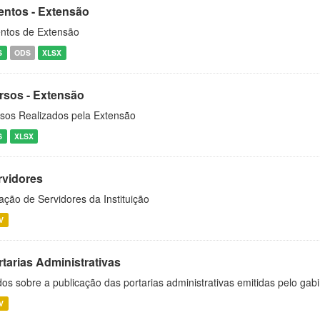
entos - Extensão
ntos de Extensão
S
ODS
XLSX
rsos - Extensão
sos Realizados pela Extensão
S
XLSX
rvidores
ação de Servidores da Instituição
V
rtarias Administrativas
os sobre a publicação das portarias administrativas emitidas pelo gabi
V