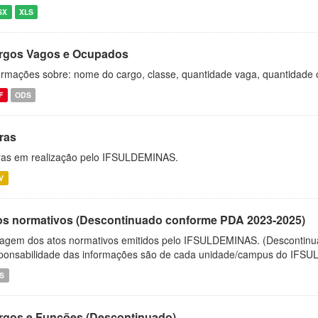
SX
XLS
rgos Vagos e Ocupados
ormações sobre: nome do cargo, classe, quantidade vaga, quantidade 
F
ODS
ras
as em realização pelo IFSULDEMINAS.
V
os normativos (Descontinuado conforme PDA 2023-2025)
tagem dos atos normativos emitidos pelo IFSULDEMINAS. (Descontin
ponsabilidade das informações são de cada unidade/campus do IFS
S
rgos e Funções (Descontinuado)