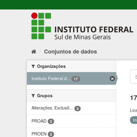
Conjuntos de dados
Organizações
Instituto Federal d...
17
Grupos
17
Alterações, Exclusõ...
3
Lic
I
PROAD
3
PROEN
3