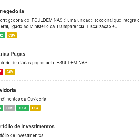
rregedoria
orregedoria do IFSULDEMINAS é uma unidade seccional que integra o
eral, ligado ao Ministério da Transparência, Fiscalização e...
SX
CSV
árias Pagas
atório de diárias pagas pelo IFSULDEMINAS
F
CSV
vidoria
ndimentos da Ouvidoria
S
ODS
XLSX
CSV
tfólio de investimentos
tfólio de investimentos