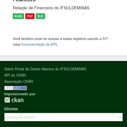
Relação de Financeiro do IFSULDEMINAS
XLSX
PDF
XLS
Você também pode ter acesso a esses registros usando a
API
(veja
Documentação da API
).
Sobre Portal de Dados Abertos do IFSULDEMINAS
API do CKAN
Associação CKAN
Impulsionado por
Idioma