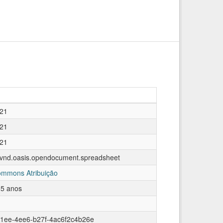
021
021
021
n/vnd.oasis.opendocument.spreadsheet
ommons Atribuição
 5 anos
1ee-4ee6-b27f-4ac6f2c4b26e