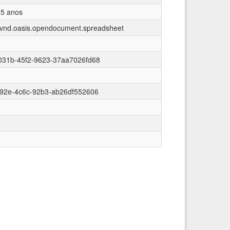
 5 anos
n/vnd.oasis.opendocument.spreadsheet
031b-45f2-9623-37aa7026fd68
192e-4c6c-92b3-ab26df552606