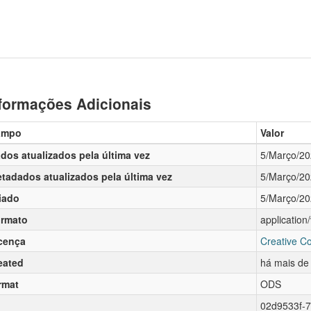
formações Adicionais
ampo
Valor
dos atualizados pela última vez
5/Março/2
tadados atualizados pela última vez
5/Março/2
iado
5/Março/2
rmato
applicatio
cença
Creative C
eated
há mais de
rmat
ODS
02d9533f-7