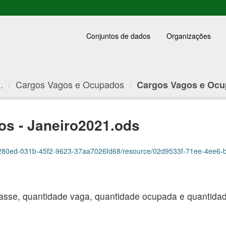
Conjuntos de dados
Organizações
.
Cargos Vagos e Ocupados
Cargos Vagos e Ocup
s - Janeiro2021.ods
ed-031b-45f2-9623-37aa7026fd68/resource/02d9533f-71ee-4ee6-b27f-4ac6f2c4b
asse, quantidade vaga, quantidade ocupada e quantidade