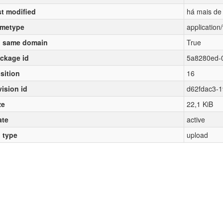
st modified
há mais de
metype
applicatio
 same domain
True
ckage id
5a8280ed-
sition
16
vision id
d62fdac3-
ze
22,1 KiB
ate
active
l type
upload