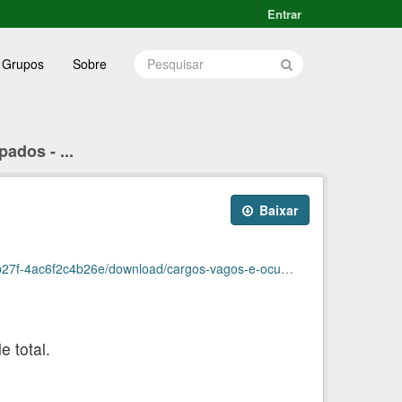
Entrar
Grupos
Sobre
ados - ...
Baixar
26e/download/cargos-vagos-e-ocupados-janeiro2021.ods
 total.