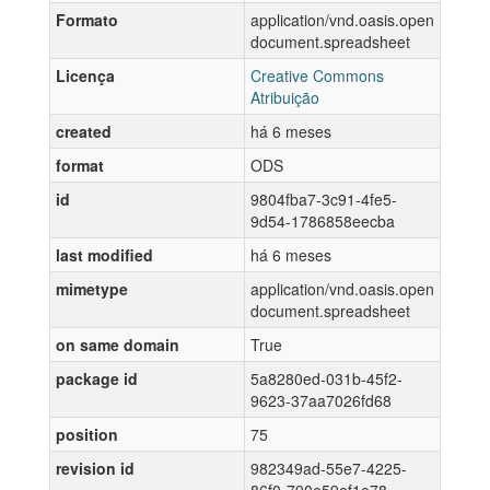
Formato
application/vnd.oasis.open
document.spreadsheet
Licença
Creative Commons
Atribuição
created
há 6 meses
format
ODS
id
9804fba7-3c91-4fe5-
9d54-1786858eecba
last modified
há 6 meses
mimetype
application/vnd.oasis.open
document.spreadsheet
on same domain
True
package id
5a8280ed-031b-45f2-
9623-37aa7026fd68
position
75
revision id
982349ad-55e7-4225-