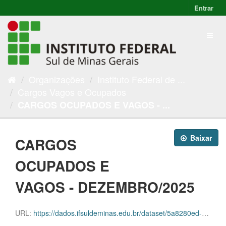
Entrar
Organizações
Instituto Federal de ...
Cargos Vagos e Ocupados
CARGOS OCUPADOS E VAGOS - ...
Baixar
CARGOS
OCUPADOS E
VAGOS - DEZEMBRO/2025
URL:
https://dados.ifsuldeminas.edu.br/dataset/5a8280ed-031b-45f2-9623-37aa7026fd68/resource/9804fba7-3c91-4fe5-9d54-1786858eecba/download/progep-cargos-e-vagas-dezembro2025.ods