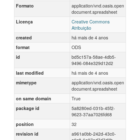
Formato
application/vnd.oasis.open
document.spreadsheet
Licença
Creative Commons
Atribuição
created
há mais de 4 anos
format
ODS
id
bd5c157a-58ae-4db5-
9496-084e329d12d2
last modified
há mais de 4 anos
mimetype
application/vnd.oasis.open
document.spreadsheet
on same domain
True
package id
5a8280ed-031b-45f2-
9623-37aa7026fd68
position
32
revision id
a961a0bb-242d-43c0-