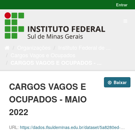
Entrar
Organizações
Instituto Federal de ...
Cargos Vagos e Ocupados
CARGOS VAGOS E OCUPADOS - ...
Baixar
CARGOS VAGOS E
OCUPADOS - MAIO
2022
URL:
https://dados.ifsuldeminas.edu.br/dataset/5a8280ed-031b-45f2-9623-37aa7026fd68/resource/bd5c157a-58ae-4db5-9496-084e329d12d2/download/progep-cargos-e-vagas-maio.ods