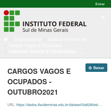
Entrar
Organizações
Instituto Federal de ...
Cargos Vagos e Ocupados
CARGOS VAGOS E OCUPADOS - ...
Baixar
CARGOS VAGOS E
OCUPADOS -
OUTUBRO2021
URL:
https://dados.ifsuldeminas.edu.br/dataset/5a8280ed-031b-45f2-9623-37aa7026fd68/resource/8d86a055-a868-4ba2-88ec-649f3f097f5b/download/progep-cargos-e-vagas-outubro.ods