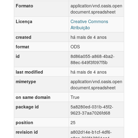
Formato
application/vnd.oasis.open
document.spreadsheet
Licença
Creative Commons
Atribuição
created
há mais de 4 anos
format
ODS
id
8d86a055-a868-4ba2-
88ec-649f3f097f5b
last modified
há mais de 4 anos
mimetype
application/vnd.oasis.open
document.spreadsheet
on same domain
True
package id
5a8280ed-031b-45f2-
9623-37aa7026fd68
position
25
revision id
a802d14e-b1cf-4df6-