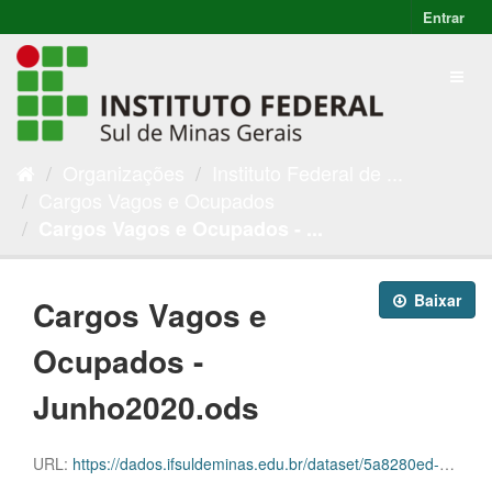
Entrar
Organizações
Instituto Federal de ...
Cargos Vagos e Ocupados
Cargos Vagos e Ocupados - ...
Baixar
Cargos Vagos e
Ocupados -
Junho2020.ods
URL:
https://dados.ifsuldeminas.edu.br/dataset/5a8280ed-031b-45f2-9623-37aa7026fd68/resource/88fe6c45-2b3f-488b-a72f-fce1c7e4a7ee/download/cargos-vagos-e-ocupados-junho2020.ods