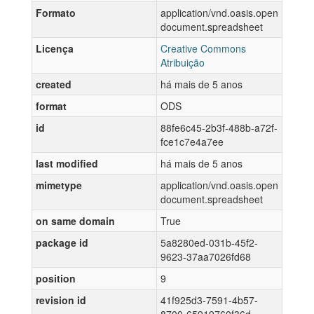
Formato
application/vnd.oasis.open
document.spreadsheet
Licença
Creative Commons
Atribuição
created
há mais de 5 anos
format
ODS
id
88fe6c45-2b3f-488b-a72f-
fce1c7e4a7ee
last modified
há mais de 5 anos
mimetype
application/vnd.oasis.open
document.spreadsheet
on same domain
True
package id
5a8280ed-031b-45f2-
9623-37aa7026fd68
position
9
revision id
41f925d3-7591-4b57-