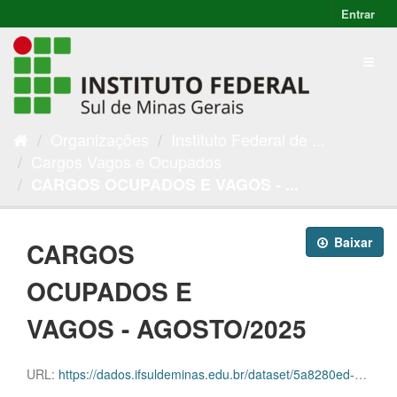
Entrar
Organizações
Instituto Federal de ...
Cargos Vagos e Ocupados
CARGOS OCUPADOS E VAGOS - ...
Baixar
CARGOS
OCUPADOS E
VAGOS - AGOSTO/2025
URL:
https://dados.ifsuldeminas.edu.br/dataset/5a8280ed-031b-45f2-9623-37aa7026fd68/resource/65c77161-6f25-448a-a405-30fe9e97037b/download/progep-cargos-e-vagas-agosto2025.ods