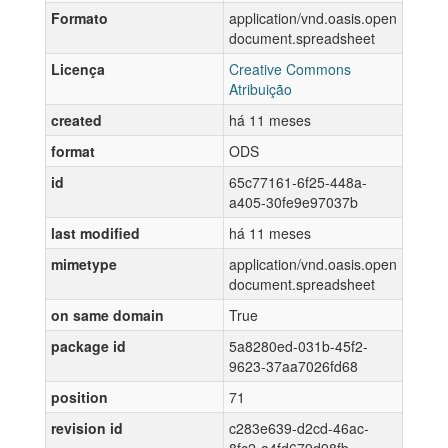
Formato
application/vnd.oasis.open
document.spreadsheet
Licença
Creative Commons
Atribuição
created
há 11 meses
format
ODS
id
65c77161-6f25-448a-
a405-30fe9e97037b
last modified
há 11 meses
mimetype
application/vnd.oasis.open
document.spreadsheet
on same domain
True
package id
5a8280ed-031b-45f2-
9623-37aa7026fd68
position
71
revision id
c283e639-d2cd-46ac-