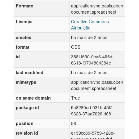
Formato
application/vnd.oasis.open
document.spreadsheet
Licença
Creative Commons
Atribuição
created
há mais de 2 anos
format
ODS
id
3881f690-0ca6-496d-
8618-f9704804384e
last modified
há mais de 2 anos
mimetype
application/vnd.oasis.open
document.spreadsheet
on same domain
True
package id
5a8280ed-031b-45f2-
9623-37aa7026fd68
position
56
revision id
e139cc80-57b9-426e-