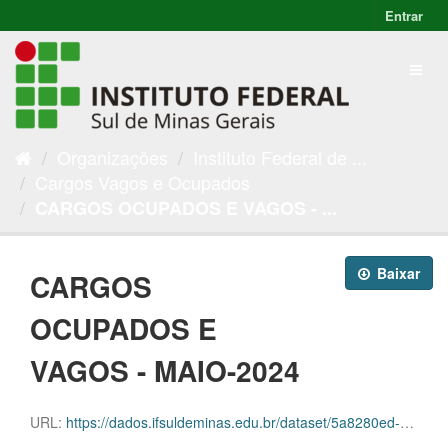
Entrar
Organizações
Instituto Federal de ...
Cargos Vagos e Ocupados
CARGOS OCUPADOS E VAGOS - ...
Baixar
CARGOS
OCUPADOS E
VAGOS - MAIO-2024
URL:
https://dados.ifsuldeminas.edu.br/dataset/5a8280ed-031b-45f2-9623-37aa7026fd68/resource/3881f690-0ca6-496d-8618-f9704804384e/download/progep-cargos-e-vagas-maio2024.ods