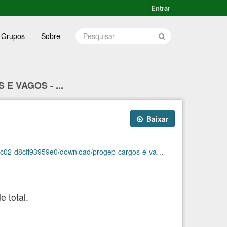
Entrar
Grupos
Sobre
E VAGOS - ...
Baixar
959e0/download/progep-cargos-e-vagas-abril2026.ods
 total.