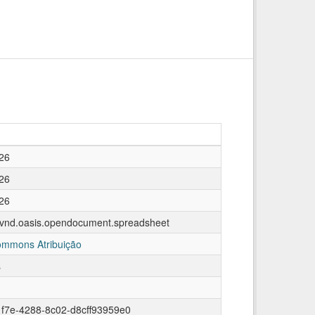
26
26
26
n/vnd.oasis.opendocument.spreadsheet
ommons Atribuição
s
f7e-4288-8c02-d8cff93959e0