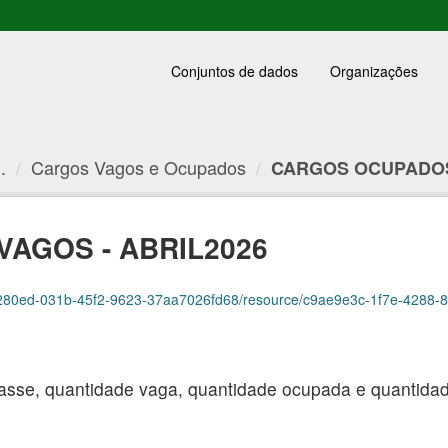
Conjuntos de dados
Organizações
.
Cargos Vagos e Ocupados
CARGOS OCUPADOS 
AGOS - ABRIL2026
0ed-031b-45f2-9623-37aa7026fd68/resource/c9ae9e3c-1f7e-4288-8c02-d8cff93
asse, quantidade vaga, quantidade ocupada e quantidade