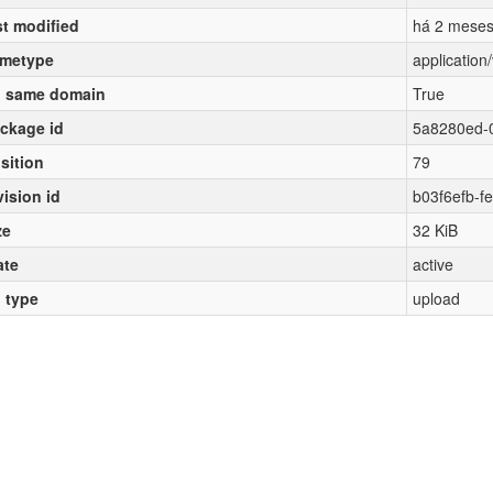
st modified
há 2 mese
metype
applicatio
 same domain
True
ckage id
5a8280ed-
sition
79
vision id
b03f6efb-f
ze
32 KiB
ate
active
l type
upload