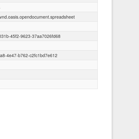
s
n/vnd.oasis.opendocument.spreadsheet
031b-45f2-9623-37aa7026fd68
ea8-4e47-b762-c2fc1bd7e612