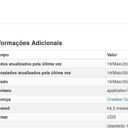
formações Adicionais
ampo
Valor
dos atualizados pela última vez
19/Maio/20
tadados atualizados pela última vez
19/Maio/20
iado
19/Maio/20
rmato
applicatio
cença
Creative C
eated
há 2 mese
rmat
ODS
c9ae9e3c-1