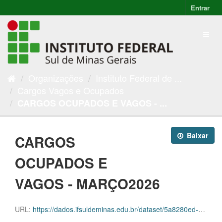
Entrar
Organizações
Instituto Federal de ...
Cargos Vagos e Ocupados
CARGOS OCUPADOS E VAGOS - ...
Baixar
CARGOS
OCUPADOS E
VAGOS - MARÇO2026
URL:
https://dados.ifsuldeminas.edu.br/dataset/5a8280ed-031b-45f2-9623-37aa7026fd68/resource/80c91b7f-2d3d-4584-8690-9cac1370a8f9/download/progep-cargos-e-vagas-marco2026.ods