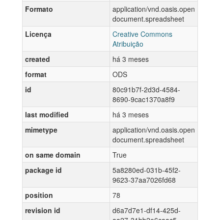
Formato
application/vnd.oasis.open
document.spreadsheet
Licença
Creative Commons
Atribuição
created
há 3 meses
format
ODS
id
80c91b7f-2d3d-4584-
8690-9cac1370a8f9
last modified
há 3 meses
mimetype
application/vnd.oasis.open
document.spreadsheet
on same domain
True
package id
5a8280ed-031b-45f2-
9623-37aa7026fd68
position
78
revision id
d6a7d7e1-df14-425d-