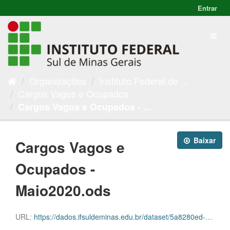
Entrar
Organizações
Instituto Federal de ...
Cargos Vagos e Ocupados
Cargos Vagos e Ocupados - ...
Baixar
Cargos Vagos e
Ocupados -
Maio2020.ods
URL:
https://dados.ifsuldeminas.edu.br/dataset/5a8280ed-031b-45f2-9623-37aa7026fd68/resource/0fcc8f70-c82f-4adb-88ba-f1890d75ef74/download/cargos-vagos-e-ocupados-maio2020.ods