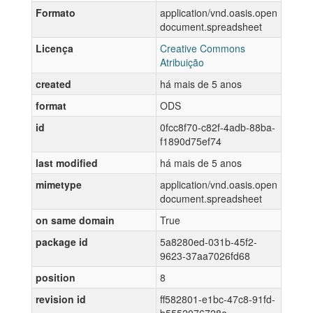
Formato
application/vnd.oasis.open
document.spreadsheet
Licença
Creative Commons
Atribuição
created
há mais de 5 anos
format
ODS
id
0fcc8f70-c82f-4adb-88ba-
f1890d75ef74
last modified
há mais de 5 anos
mimetype
application/vnd.oasis.open
document.spreadsheet
on same domain
True
package id
5a8280ed-031b-45f2-
9623-37aa7026fd68
position
8
revision id
ff582801-e1bc-47c8-91fd-