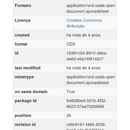
Formato
application/vnd.oasis.open
document.spreadsheet
Licença
Creative Commons
Atribuição
created
há mais de 4 anos
format
ODS
id
16381c04-8910-48ea-
aa6d-e6a16f8142c7
last modified
há mais de 4 anos
mimetype
application/vnd.oasis.open
document.spreadsheet
on same domain
True
package id
5a8280ed-031b-45f2-
9623-37aa7026fd68
position
26
revision id
c48c9191-f466-4236-