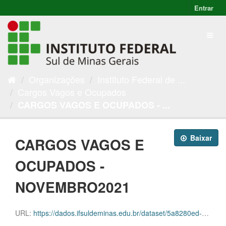
Entrar
Organizações
Instituto Federal de ...
Cargos Vagos e Ocupados
CARGOS VAGOS E OCUPADOS - ...
Baixar
CARGOS VAGOS E
OCUPADOS -
NOVEMBRO2021
URL:
https://dados.ifsuldeminas.edu.br/dataset/5a8280ed-031b-45f2-9623-37aa7026fd68/resource/16381c04-8910-48ea-aa6d-e6a16f8142c7/download/progep-cargos-e-vagas-novembro.ods