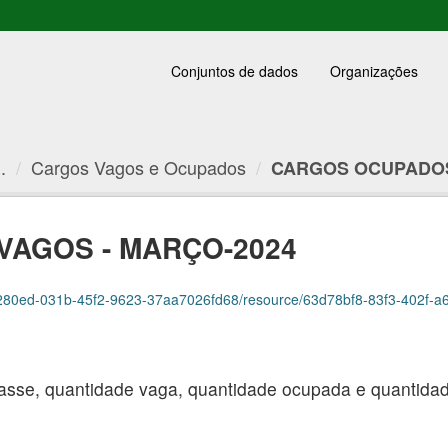
Conjuntos de dados
Organizações
.
Cargos Vagos e Ocupados
CARGOS OCUPADOS 
VAGOS - MARÇO-2024
0ed-031b-45f2-9623-37aa7026fd68/resource/63d78bf8-83f3-402f-a6b4-ddf4679
asse, quantidade vaga, quantidade ocupada e quantidade