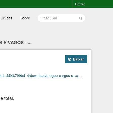
Entrar
Grupos
Sobre
E VAGOS - ...
Baixar
9bd14/download/progep-cargos-e-vagas-marco2024.ods
 total.