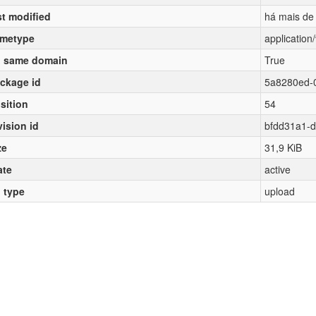
st modified
há mais de
metype
applicatio
 same domain
True
ckage id
5a8280ed-
sition
54
vision id
bfdd31a1-d
ze
31,9 KiB
ate
active
l type
upload