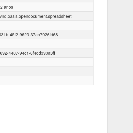
 2 anos
n/vnd.oasis.opendocument.spreadsheet
031b-45f2-9623-37aa7026fd68
692-4407-94c1-6f4dd390a3ff