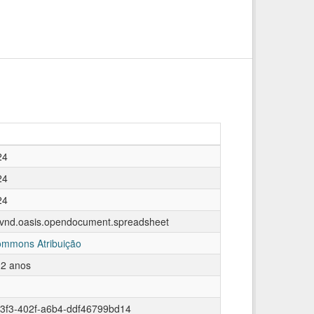
24
24
24
n/vnd.oasis.opendocument.spreadsheet
ommons Atribuição
 2 anos
3f3-402f-a6b4-ddf46799bd14