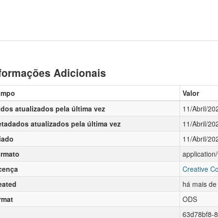
formações Adicionais
ampo
Valor
dos atualizados pela última vez
11/Abril/20
tadados atualizados pela última vez
11/Abril/20
iado
11/Abril/20
rmato
applicatio
cença
Creative C
eated
há mais de
rmat
ODS
63d78bf8-8