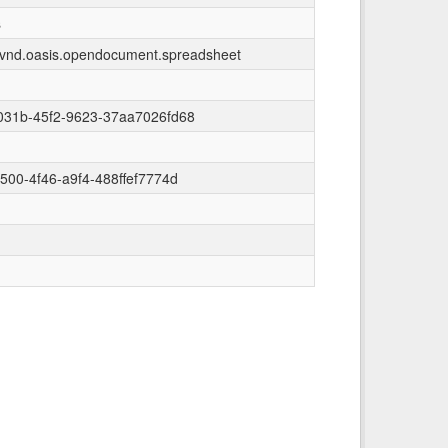
s
n/vnd.oasis.opendocument.spreadsheet
031b-45f2-9623-37aa7026fd68
500-4f46-a9f4-488ffef7774d