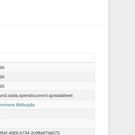
026
026
026
n/vnd.oasis.opendocument.spreadsheet
ommons Atribuição
s
35ef-4926-b734-2c98a97da073