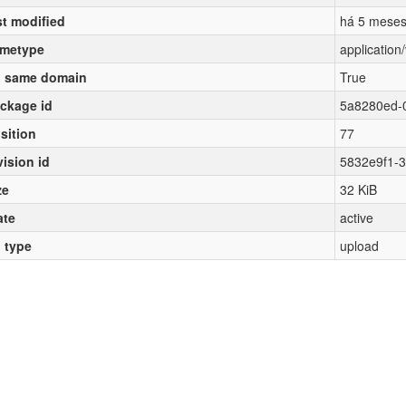
st modified
há 5 mese
metype
applicatio
 same domain
True
ckage id
5a8280ed-
sition
77
vision id
5832e9f1-3
ze
32 KiB
ate
active
l type
upload