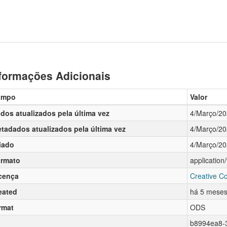
formações Adicionais
ampo
Valor
dos atualizados pela última vez
4/Março/2
tadados atualizados pela última vez
4/Março/2
iado
4/Março/2
rmato
applicatio
cença
Creative C
eated
há 5 mese
rmat
ODS
b8994ea8-