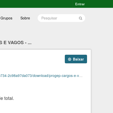
Entrar
Grupos
Sobre
E VAGOS - ...
Baixar
073/download/progep-cargos-e-vagas-fevereiro2026.ods
 total.