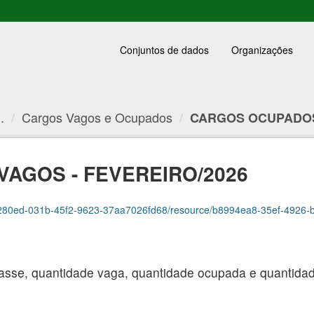
Conjuntos de dados
Organizações
.
Cargos Vagos e Ocupados
CARGOS OCUPADOS 
AGOS - FEVEREIRO/2026
ed-031b-45f2-9623-37aa7026fd68/resource/b8994ea8-35ef-4926-b734-2c98a97da
asse, quantidade vaga, quantidade ocupada e quantidade