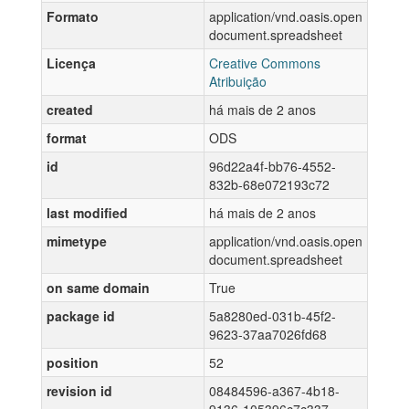
Formato
application/vnd.oasis.open
document.spreadsheet
Licença
Creative Commons
Atribuição
created
há mais de 2 anos
format
ODS
id
96d22a4f-bb76-4552-
832b-68e072193c72
last modified
há mais de 2 anos
mimetype
application/vnd.oasis.open
document.spreadsheet
on same domain
True
package id
5a8280ed-031b-45f2-
9623-37aa7026fd68
position
52
revision id
08484596-a367-4b18-