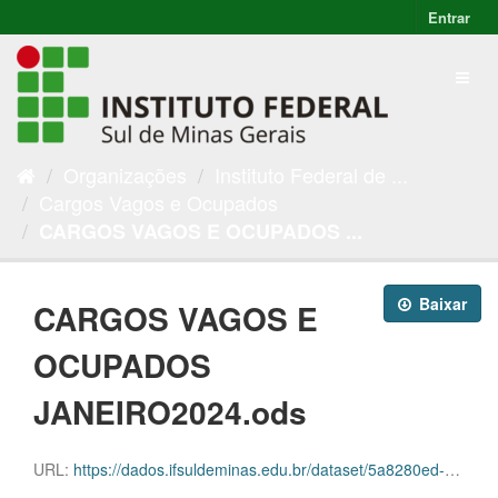
Entrar
Organizações
Instituto Federal de ...
Cargos Vagos e Ocupados
CARGOS VAGOS E OCUPADOS ...
Baixar
CARGOS VAGOS E
OCUPADOS
JANEIRO2024.ods
URL:
https://dados.ifsuldeminas.edu.br/dataset/5a8280ed-031b-45f2-9623-37aa7026fd68/resource/96d22a4f-bb76-4552-832b-68e072193c72/download/progep-cargos-e-vagas-janeiro2024.ods