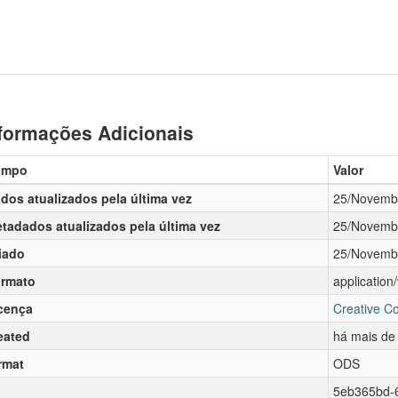
formações Adicionais
ampo
Valor
dos atualizados pela última vez
25/Novemb
tadados atualizados pela última vez
25/Novemb
iado
25/Novemb
rmato
applicatio
cença
Creative C
eated
há mais de
rmat
ODS
5eb365bd-