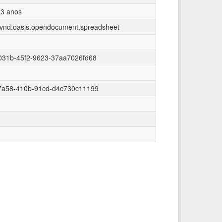
 3 anos
n/vnd.oasis.opendocument.spreadsheet
031b-45f2-9623-37aa7026fd68
7a58-410b-91cd-d4c730c11199