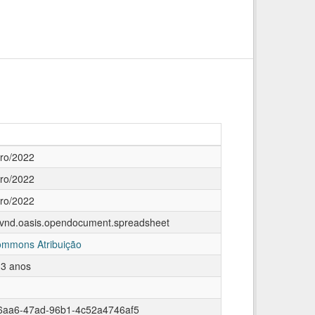
ro/2022
ro/2022
ro/2022
n/vnd.oasis.opendocument.spreadsheet
ommons Atribuição
 3 anos
6aa6-47ad-96b1-4c52a4746af5