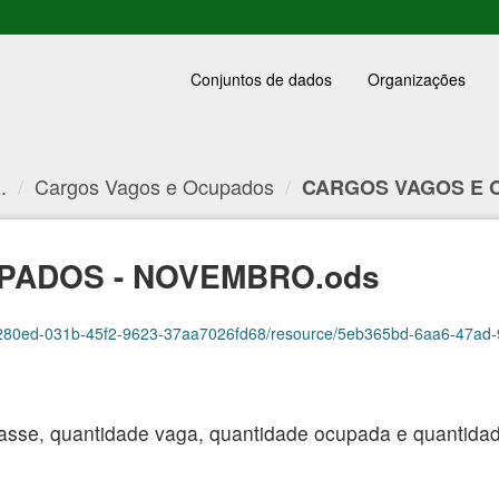
Conjuntos de dados
Organizações
.
Cargos Vagos e Ocupados
CARGOS VAGOS E O
PADOS - NOVEMBRO.ods
80ed-031b-45f2-9623-37aa7026fd68/resource/5eb365bd-6aa6-47ad-96b1-4c52a4
asse, quantidade vaga, quantidade ocupada e quantidade