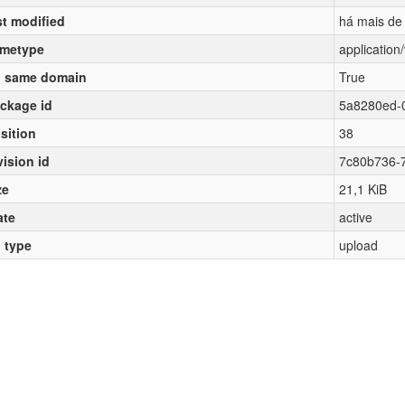
st modified
há mais de
metype
applicatio
 same domain
True
ckage id
5a8280ed-
sition
38
vision id
7c80b736-
ze
21,1 KiB
ate
active
l type
upload