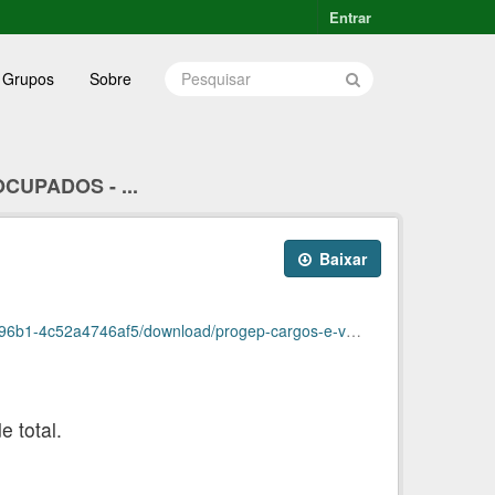
Entrar
Grupos
Sobre
CUPADOS - ...
Baixar
746af5/download/progep-cargos-e-vagas-novembro.ods
 total.