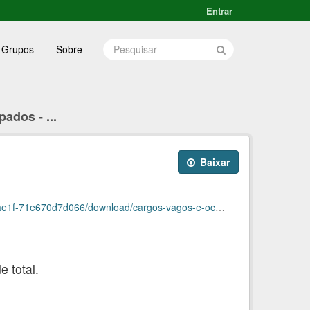
Entrar
Grupos
Sobre
ados - ...
Baixar
d066/download/cargos-vagos-e-ocupados-abril2020.ods
 total.