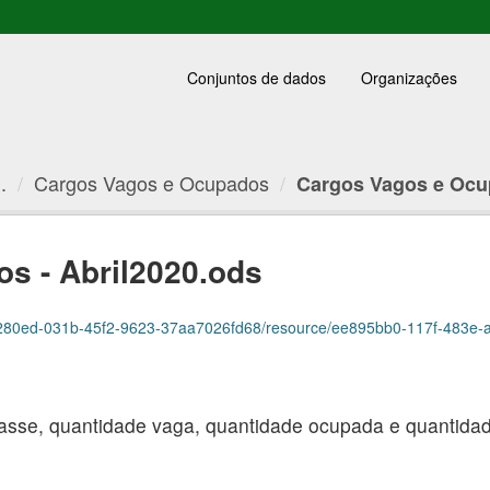
Conjuntos de dados
Organizações
.
Cargos Vagos e Ocupados
Cargos Vagos e Ocup
s - Abril2020.ods
0ed-031b-45f2-9623-37aa7026fd68/resource/ee895bb0-117f-483e-ae1f-71e670d7
asse, quantidade vaga, quantidade ocupada e quantidade