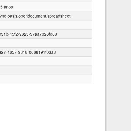
 5 anos
n/vnd.oasis.opendocument.spreadsheet
031b-45f2-9623-37aa7026fd68
4327-4657-9818-0668191f03a8