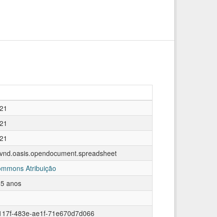
021
021
021
n/vnd.oasis.opendocument.spreadsheet
ommons Atribuição
 5 anos
117f-483e-ae1f-71e670d7d066