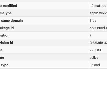
st modified
há mais de
metype
applicatio
 same domain
True
ckage id
5a8280ed-
sition
7
vision id
f468f3d9-
ze
22,7 KiB
ate
active
l type
upload