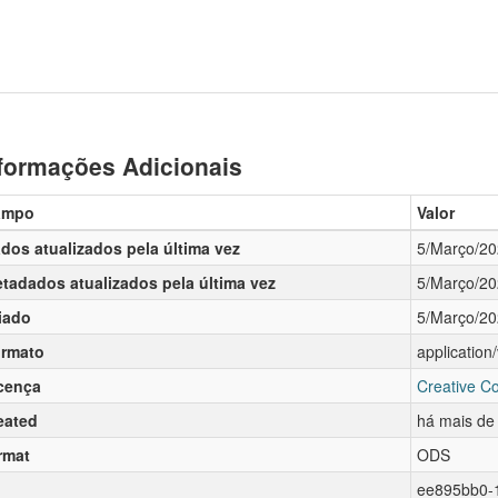
formações Adicionais
ampo
Valor
dos atualizados pela última vez
5/Março/2
tadados atualizados pela última vez
5/Março/2
iado
5/Março/2
rmato
applicatio
cença
Creative C
eated
há mais de
rmat
ODS
ee895bb0-