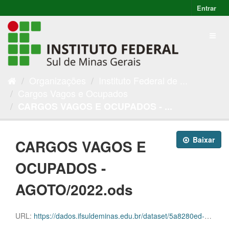
Entrar
Organizações
Instituto Federal de ...
Cargos Vagos e Ocupados
CARGOS VAGOS E OCUPADOS - ...
Baixar
CARGOS VAGOS E
OCUPADOS -
AGOTO/2022.ods
URL:
https://dados.ifsuldeminas.edu.br/dataset/5a8280ed-031b-45f2-9623-37aa7026fd68/resource/910498cb-4e8c-47b3-8c09-12a15f0c3b07/download/progep-cargos-e-vagas-agosto.ods