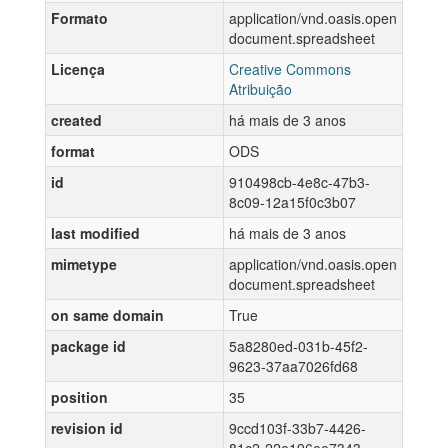
Formato
application/vnd.oasis.open
document.spreadsheet
Licença
Creative Commons
Atribuição
created
há mais de 3 anos
format
ODS
id
910498cb-4e8c-47b3-
8c09-12a15f0c3b07
last modified
há mais de 3 anos
mimetype
application/vnd.oasis.open
document.spreadsheet
on same domain
True
package id
5a8280ed-031b-45f2-
9623-37aa7026fd68
position
35
revision id
9ccd103f-33b7-4426-