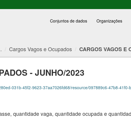
Conjuntos de dados
Organizações
.
Cargos Vagos e Ocupados
CARGOS VAGOS E O
ADOS - JUNHO/2023
280ed-031b-45f2-9623-37aa7026fd68/resource/097889c6-47b8-41f0-b11b-ee6
asse, quantidade vaga, quantidade ocupada e quantidade