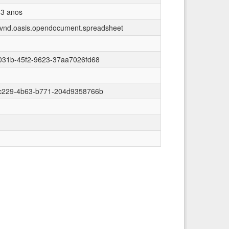
 3 anos
n/vnd.oasis.opendocument.spreadsheet
031b-45f2-9623-37aa7026fd68
c229-4b63-b771-204d9358766b