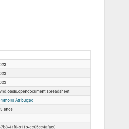
2023
2023
2023
n/vnd.oasis.opendocument.spreadsheet
ommons Atribuição
 3 anos
47b8-41f0-b11b-ee65ce4afae0