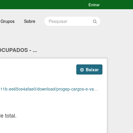
Entrar
Grupos
Sobre
CUPADOS - ...
Baixar
5ce4afae0/download/progep-cargos-e-vagas-junho.ods
 total.