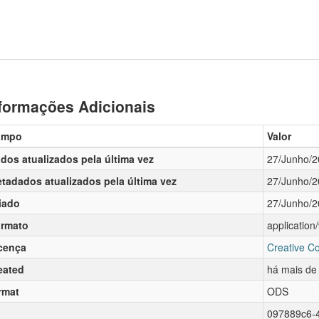
formações Adicionais
ampo
Valor
dos atualizados pela última vez
27/Junho/
tadados atualizados pela última vez
27/Junho/
iado
27/Junho/
rmato
applicatio
cença
Creative C
eated
há mais de
rmat
ODS
097889c6-