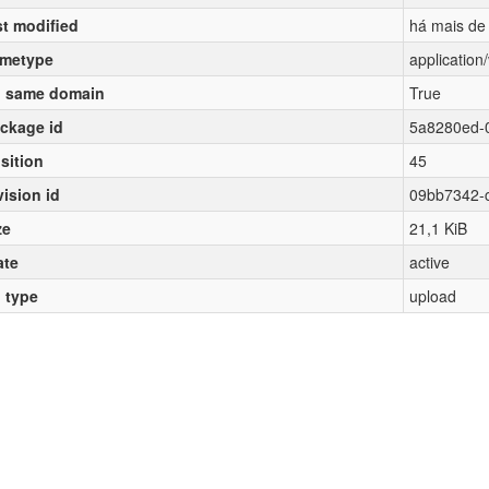
st modified
há mais de
metype
applicatio
 same domain
True
ckage id
5a8280ed-
sition
45
vision id
09bb7342-
ze
21,1 KiB
ate
active
l type
upload