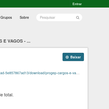
Entrar
Grupos
Sobre
E VAGOS - ...
Baixar
7867ad13/download/progep-cargos-e-vagas-julho.ods
 total.