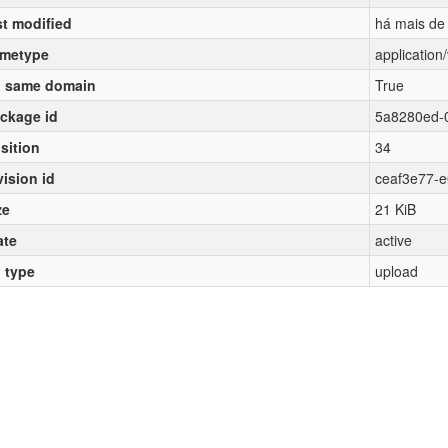
st modified
há mais de
metype
applicatio
 same domain
True
ckage id
5a8280ed-
sition
34
vision id
ceaf3e77-
ze
21 KiB
ate
active
l type
upload