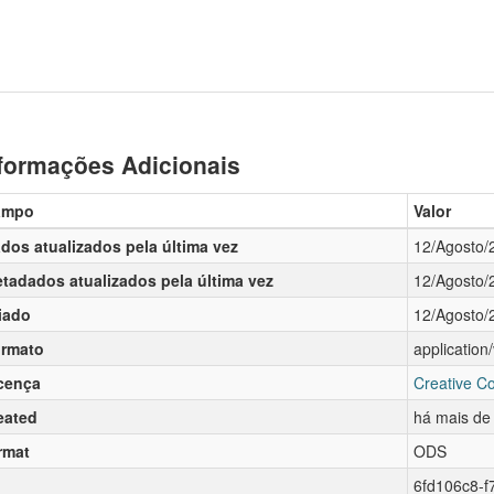
formações Adicionais
ampo
Valor
dos atualizados pela última vez
12/Agosto/
tadados atualizados pela última vez
12/Agosto/
iado
12/Agosto/
rmato
applicatio
cença
Creative C
eated
há mais de
rmat
ODS
6fd106c8-