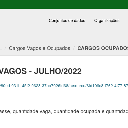
Conjuntos de dados
Organizações
.
Cargos Vagos e Ocupados
CARGOS OCUPADOS 
AGOS - JULHO/2022
280ed-031b-45f2-9623-37aa7026fd68/resource/6fd106c8-f762-4f77-87ad-5e85
asse, quantidade vaga, quantidade ocupada e quantidade