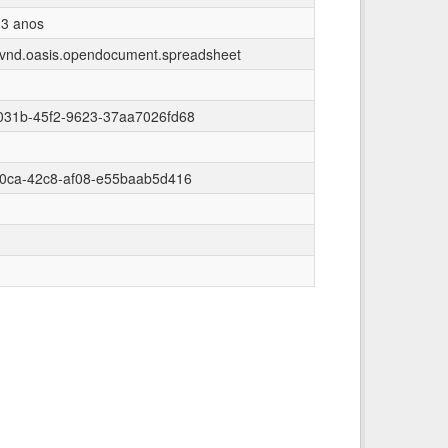
 3 anos
n/vnd.oasis.opendocument.spreadsheet
031b-45f2-9623-37aa7026fd68
e0ca-42c8-af08-e55baab5d416