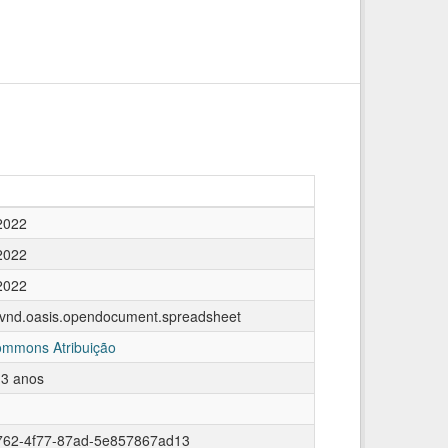
2022
2022
2022
n/vnd.oasis.opendocument.spreadsheet
ommons Atribuição
 3 anos
f762-4f77-87ad-5e857867ad13