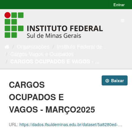
Entrar
Organizações
Instituto Federal de ...
Cargos Vagos e Ocupados
CARGOS OCUPADOS E VAGOS - ...
Baixar
CARGOS
OCUPADOS E
VAGOS - MARÇO2025
URL:
https://dados.ifsuldeminas.edu.br/dataset/5a8280ed-031b-45f2-9623-37aa7026fd68/resource/38f08e30-7068-4186-87df-58b14c86cdd5/download/progep-cargos-e-vagas-marco2025.ods