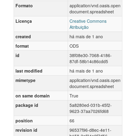
Formato
application/vnd.oasis.open
document.spreadsheet
Licença
Creative Commons
Atribuição
created
há mais de 1 ano
format
ODS
id
38f08e30-7068-4186-
87df-58b14c86cdd5
last modified
há mais de 1 ano
mimetype
application/vnd.oasis.open
document.spreadsheet
on same domain
True
package id
5a8280ed-031b-45f2-
9623-37aa7026fd68
position
66
revision id
96537f96-d8ec-4e11-