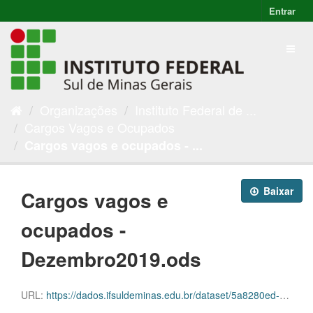
Entrar
Organizações
Instituto Federal de ...
Cargos Vagos e Ocupados
Cargos vagos e ocupados - ...
Baixar
Cargos vagos e
ocupados -
Dezembro2019.ods
URL:
https://dados.ifsuldeminas.edu.br/dataset/5a8280ed-031b-45f2-9623-37aa7026fd68/resource/ffce635a-a9a3-4f9b-8b2c-e3cc13f7f21a/download/cargos-vagos-e-ocupados-dezembro2019.ods