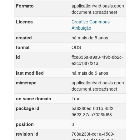
Formato
application/vnd.oasis.open
document.spreadsheet
Licença
Creative Commons
Atribuição
created
há mais de 5 anos
format
ODS
id
ffce635a-a9a3-4f9b-8b2c-
e3cc13f7f21a
last modified
há mais de 5 anos
mimetype
application/vnd.oasis.open
document.spreadsheet
on same domain
True
package id
5a8280ed-031b-45f2-
9623-37aa7026fd68
position
3
revision id
708a230f-ce1a-4569-